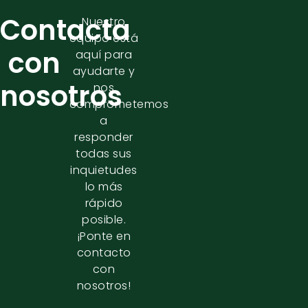
Contacta
Nuestro
equipo está
con
aquí para
ayudarte y
nosotros
nos
comprometemos
a
responder
todas sus
inquietudes
lo más
rápido
posible.
¡Ponte en
contacto
con
nosotros!