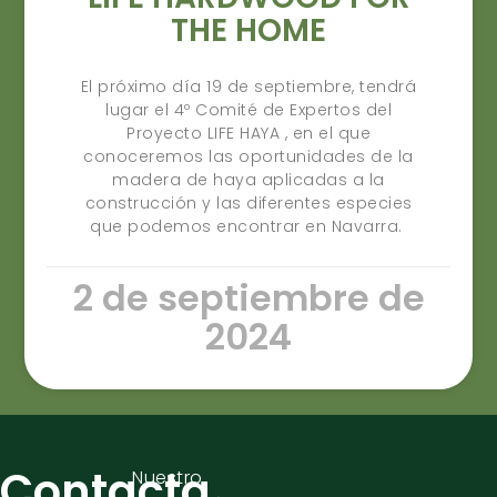
THE HOME
El próximo día 19 de septiembre, tendrá
lugar el 4º Comité de Expertos del
Proyecto LIFE HAYA , en el que
conoceremos las oportunidades de la
madera de haya aplicadas a la
construcción y las diferentes especies
que podemos encontrar en Navarra.
2 de septiembre de
2024
Contacta
Nuestro