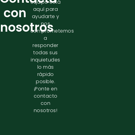
equipo está
con
aquí para
ayudarte y
nosotros
nos
comprometemos
a
responder
todas sus
inquietudes
lo más
rápido
posible.
¡Ponte en
contacto
con
nosotros!